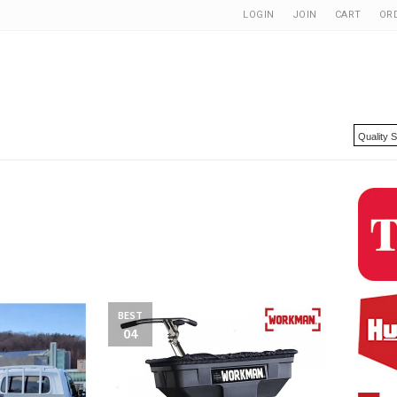
LOGIN
JOIN
CART
OR
BEST
04