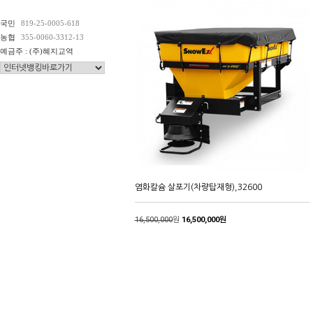
국민
819-25-0005-618
농협
355-0060-3312-13
예금주 : (주)혜지교역
염화칼슘 살포기(차량탑재형),32600
16,500,000
원
16,500,000원