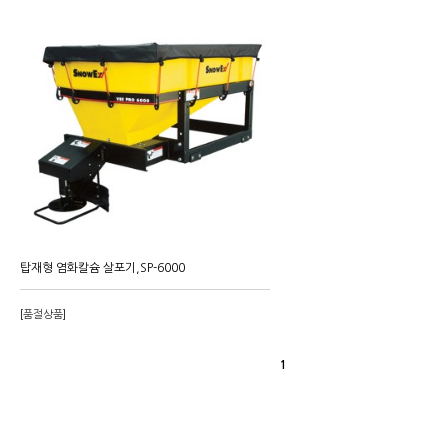
탑재형 염화칼슘 살포기,SP-6000
[품절상품]
1