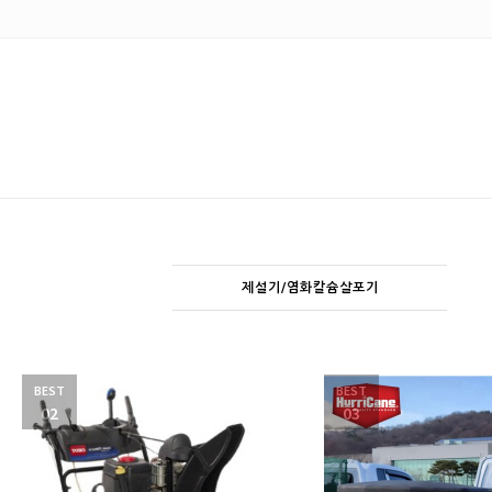
제설기/염화칼슘살포기
BEST
BEST
02
03