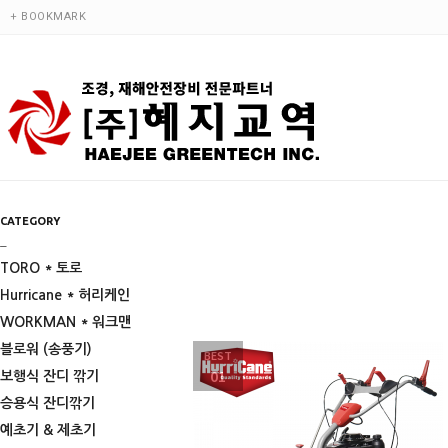
+ BOOKMARK
CATEGORY
_
TORO * 토로
Hurricane * 허리케인
WORKMAN * 워크맨
블로워 (송풍기)
BEST
01
보행식 잔디 깎기
승용식 잔디깎기
예초기 & 제초기