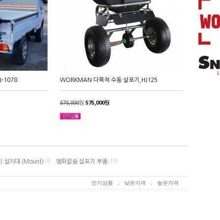
-1078
WORKMAN 다목적 수동 살포기,HJ125
575,000
원
575,000원
(4) .
(19) .
설치대 (Mount)
염화칼슘 살포기 부품
인기상품
.
낮은가격
.
높은가격