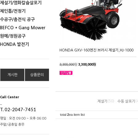
제설기/염화칼슘살포기
체인톱/전정기
수공구/충전식 공구
BEFCO * Gang Mower
원예/정원공구
HONDA 발전기
HONDA GXV-160엔진 브러시 제설기,HJ-1000
3,300,000
원
3,300,000원
게시판
상품문의
Call Center
(50) .
(
제설기
수동 살포기
_
T. 02-2047-7451
total
2
ea item list
평일 : 오전 09:00 ~ 오후 06:00
주말/공휴일 휴무