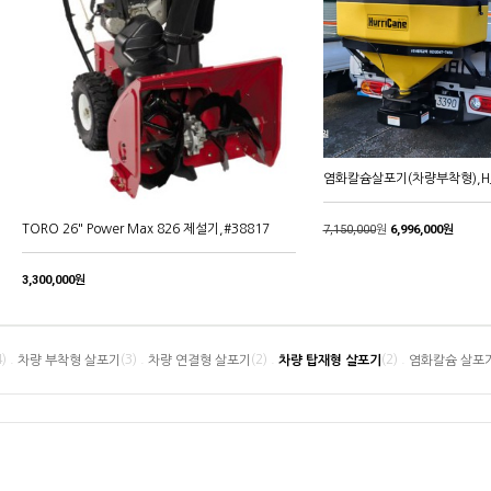
염화칼슘살포기(차량부착형),HJ
TORO 26" Power Max 826 제설기,#38817
7,150,000
원
6,996,000원
3,300,000원
4) .
(3) .
(2) .
(2) .
차량 부착형 살포기
차량 연결형 살포기
차량 탑재형 살포기
염화칼슘 살포기 