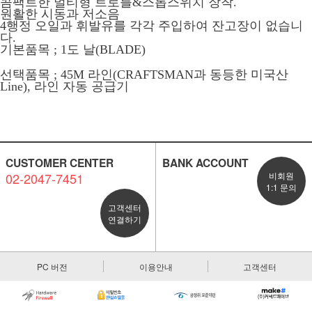
콤팩트한 멀티형 트로틀&스톱스위치 장착.
원활한 시동과 저소음
4행정 오일과 휘발유를 각각 주입하여 잔고장이 없습니
다.
기본품목 ;
1도 날(BLADE)
선택품목 ; 45M 라인(CRAFTSMAN과 동등한 미국산
Line), 라인 자동 공급기
CUSTOMER CENTER
BANK ACCOUNT
02-2047-7451
비회원
1:1 문의
고객센터
연결하기
PC 버전
이용안내
고객센터