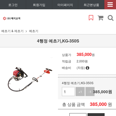
로그인
회원가입
마이페이지
최근본상품
예초기 & 제초기
예초기
4행정 예초기,KG-350S
385,000
상품가
원
적립금
2,000원
배송비
(차등)
4행정 예초기,KG-350S
385,000
원
+1
-1
385,000
원
총 상품 금액