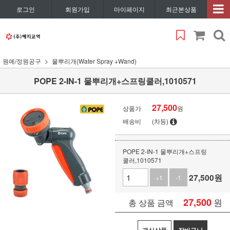
로그인
회원가입
마이페이지
최근본상품
원예/정원공구
물뿌리개(Water Spray +Wand)
POPE 2-IN-1 물뿌리개+스프링쿨러,1010571
27,500
상품가
원
배송비
(차등)
POPE 2-IN-1 물뿌리개+스프링
쿨러,1010571
27,500
원
+1
-1
27,500
원
총 상품 금액