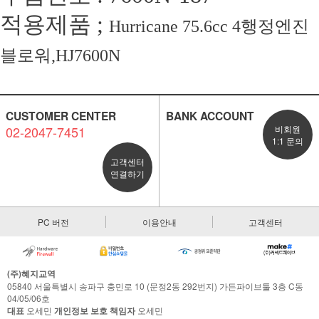
적용제품 ;
Hurricane 75.6cc 4행정엔진
블로워,HJ7600N
CUSTOMER CENTER
BANK ACCOUNT
02-2047-7451
비회원
1:1 문의
고객센터
연결하기
PC 버전
이용안내
고객센터
(주)혜지교역
05840 서울특별시 송파구 충민로 10 (문정2동 292번지) 가든파이브툴 3층 C동
04/05/06호
대표
오세민
개인정보 보호 책임자
오세민