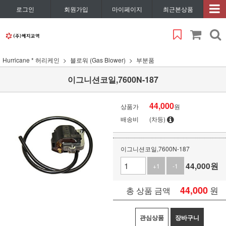
로그인
회원가입
마이페이지
최근본상품
Hurricane * 허리케인
블로워 (Gas Blower)
부분품
이그니션코일,7600N-187
44,000
상품가
원
배송비
(차등)
이그니션코일,7600N-187
44,000
원
+1
-1
44,000
원
총 상품 금액
관심상품
장바구니