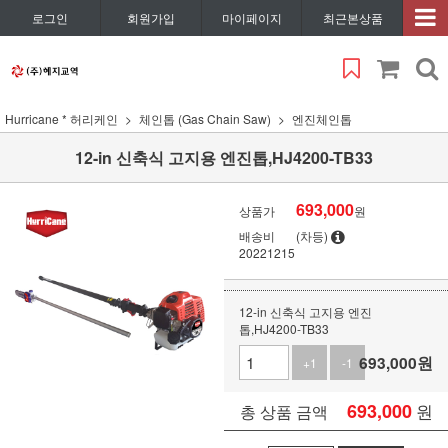
로그인
회원가입
마이페이지
최근본상품
Hurricane * 허리케인
체인톱 (Gas Chain Saw)
엔진체인톱
12-in 신축식 고지용 엔진톱,HJ4200-TB33
693,000
상품가
원
배송비
(차등)
20221215
12-in 신축식 고지용 엔진
톱,HJ4200-TB33
693,000
원
+1
-1
693,000
원
총 상품 금액