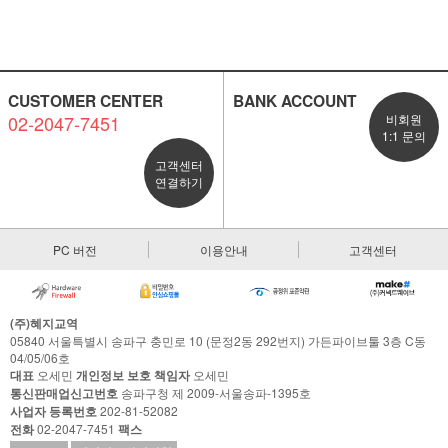
CUSTOMER CENTER
BANK ACCOUNT
02-2047-7451
비회원
1:1 문의
고객센터
연결하기
PC 버전
이용안내
고객센터
(주)혜지교역
05840 서울특별시 송파구 충민로 10 (문정2동 292번지) 가든파이브툴 3층 C동
04/05/06호
대표
오세민
개인정보 보호 책임자
오세민
통신판매업신고번호
송파구청 제 2009-서울송파-1395호
사업자 등록번호
202-81-52082
전화
02-2047-7451
팩스