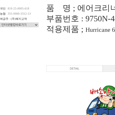
품 명 ; 에어크리
국민
819-25-0005-618
농협
355-0060-3312-13
부품번호 : 9750N-4
예금주 : (주)혜지교역
적용제품 ;
Hurrican
DETAIL