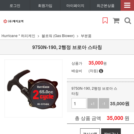
로그인
회원가입
마이페이지
최근본상품
Hurricane * 허리케인
블로워 (Gas Blower)
부분품
9750N-190, 2행정 브로아 스타칭
35,000
상품가
원
배송비
(차등)
9750N-190, 2행정 브로아 스
타칭
35,000
원
+1
-1
35,000
원
총 상품 금액