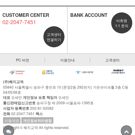
CUSTOMER CENTER
BANK ACCOUNT
02-2047-7451
비회원
1:1 문의
고객센터
연결하기
PC 버전
이용안내
고객센터
(주)혜지교역
05840 서울특별시 송파구 충민로 10 (문정2동 292번지) 가든파이브툴 3층 C동
04/05/06호
대표
오세민
개인정보 보호 책임자
오세민
통신판매업신고번호
송파구청 제 2009-서울송파-1395호
사업자 등록번호
202-81-52082
전화
02-2047-7451
팩스
이용약관
개인정보처리방침
Copyright © 혜지교역 All rights reserved.