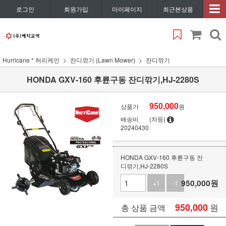
로그인
회원가입
마이페이지
최근본상품
Hurricane * 허리케인
잔디깎기 (Lawn Mower)
잔디깎기
HONDA GXV-160 후륜구동 잔디깎기,HJ-2280S
950,000
상품가
원
배송비
(차등)
20240430
HONDA GXV-160 후륜구동 잔
디깎기,HJ-2280S
950,000
원
+1
-1
950,000
원
총 상품 금액