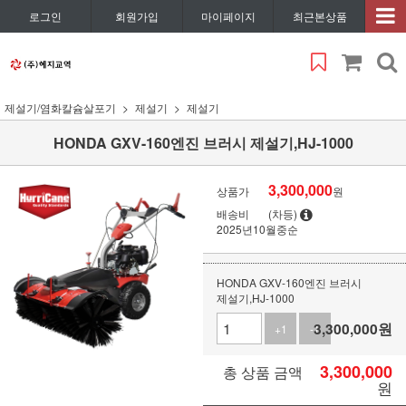
로그인
회원가입
마이페이지
최근본상품
제설기/염화칼슘살포기
제설기
제설기
HONDA GXV-160엔진 브러시 제설기,HJ-1000
3,300,000
상품가
원
배송비
(차등)
2025년10월중순
HONDA GXV-160엔진 브러시
제설기,HJ-1000
3,300,000
원
+1
-1
3,300,000
총 상품 금액
원