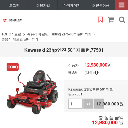
로그인
회원가입
마이페이지
최근본상품
TORO * 토로
승용식 제로턴 (Riding Zero-Turn)잔디깎기
승용식 제로턴 잔디 깎기
Kawasaki 23hp엔진 50" 제로턴,77501
12,980,000
상품가
원
배송비
(차등)
Kawasaki 23hp엔진 50" 제로
턴,77501
12,980,000
원
+1
-1
총 상품 금액
12,980,000
원