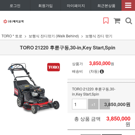
로그인
회원가입
마이페이지
최근본상품
TORO * 토로
보행식 잔디깎기 (Walk Behind)
보행식 잔디 깎기
TORO 21220 후륜구동,30-in,Key Start,Spin
3,850,000
상품가
원
배송비
(차등)
TORO 21220 후륜구동,30-
in,Key Start,Spin
3,850,000
원
+1
-1
3,850,000
총 상품 금액
원