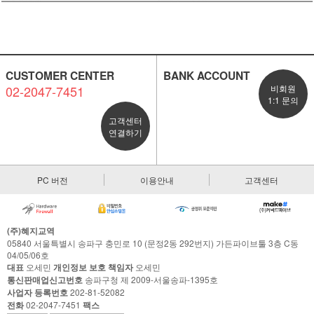
CUSTOMER CENTER
BANK ACCOUNT
02-2047-7451
비회원
1:1 문의
고객센터
연결하기
PC 버전
이용안내
고객센터
(주)혜지교역
05840 서울특별시 송파구 충민로 10 (문정2동 292번지) 가든파이브툴 3층 C동
04/05/06호
대표
오세민
개인정보 보호 책임자
오세민
통신판매업신고번호
송파구청 제 2009-서울송파-1395호
사업자 등록번호
202-81-52082
전화
02-2047-7451
팩스