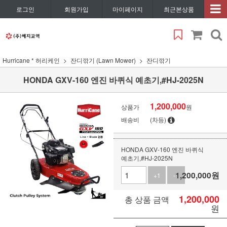
로그인
회원가입
마이페이지
최근본상품
Hurricane * 허리케인
잔디깎기 (Lawn Mower)
잔디깎기
HONDA GXV-160 엔진 바퀴식 예초기,#HJ-2025N
1,200,000
상품가
원
배송비
(차등)
HONDA GXV-160 엔진 바퀴식
예초기,#HJ-2025N
1,200,000
원
+1
-1
1,200,000
총 상품 금액
원