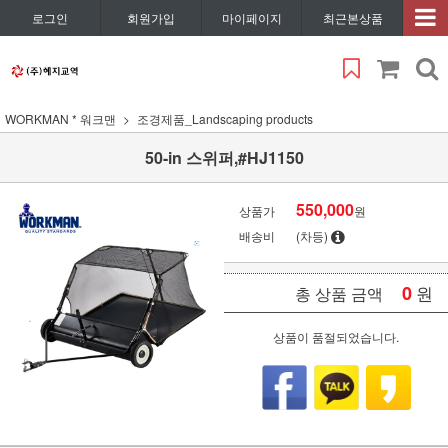
로그인
회원가입
마이페이지
최근본상품
WORKMAN * 워크맨
조경제품_Landscaping products
50-in 스위퍼,#HJ1150
550,000
상품가
원
배송비
(차등)
0
원
총 상품 금액
상품이 품절되었습니다.