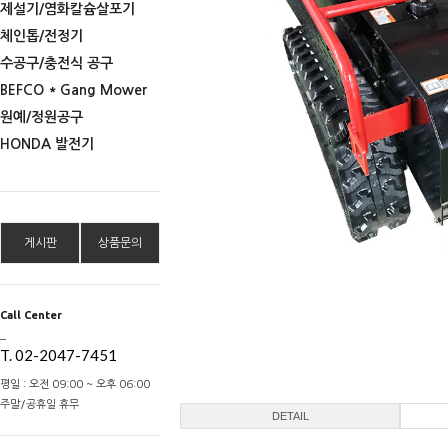
제설기/염화칼슘살포기
체인톱/전정기
수공구/충전식 공구
BEFCO * Gang Mower
원예/정원공구
HONDA 발전기
게시판
상품문의
Call Center
_
T. 02-2047-7451
평일 : 오전 09:00 ~ 오후 06:00
주말/공휴일 휴무
DETAIL