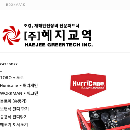
+ BOOKMARK
CATEGORY
_
TORO * 토로
Hurricane * 허리케인
WORKMAN * 워크맨
블로워 (송풍기)
보행식 잔디 깎기
승용식 잔디깎기
예초기 & 제초기