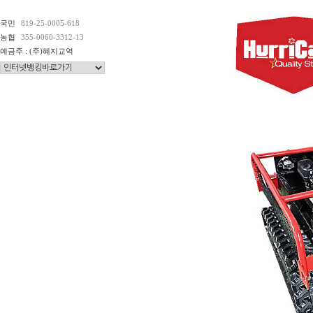
국민
819-25-0005-618
농협
355-0060-3312-13
예금주 : (주)혜지교역