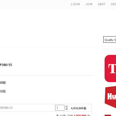
LOGIN
JOIN
CART
OR
P380-55
000원
00
원
XP380-55
4,950,000
원