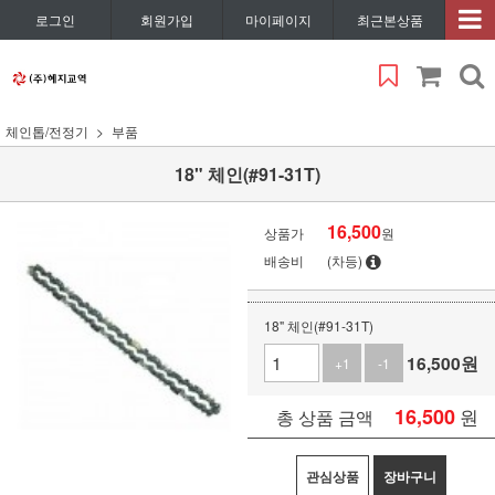
로그인
회원가입
마이페이지
최근본상품
체인톱/전정기
부품
18" 체인(#91-31T)
16,500
상품가
원
배송비
(차등)
18" 체인(#91-31T)
16,500
원
+1
-1
16,500
원
총 상품 금액
관심상품
장바구니