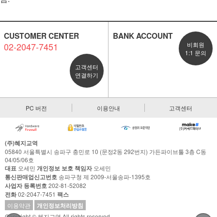
CUSTOMER CENTER
BANK ACCOUNT
02-2047-7451
비회원
1:1 문의
고객센터
연결하기
PC 버전
이용안내
고객센터
(주)혜지교역
05840 서울특별시 송파구 충민로 10 (문정2동 292번지) 가든파이브툴 3층 C동
04/05/06호
대표
오세민
개인정보 보호 책임자
오세민
통신판매업신고번호
송파구청 제 2009-서울송파-1395호
사업자 등록번호
202-81-52082
전화
02-2047-7451
팩스
이용약관
개인정보처리방침
Copyright © 혜지교역 All rights reserved.