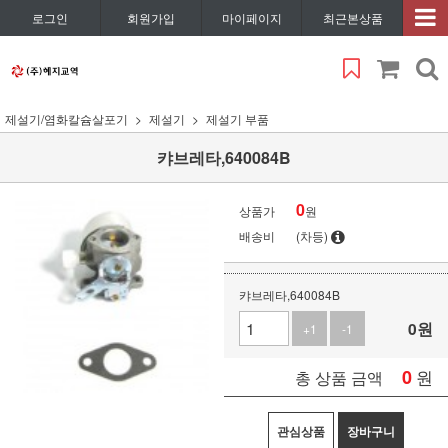
로그인
회원가입
마이페이지
최근본상품
제설기/염화칼슘살포기
제설기
제설기 부품
캬브레타,640084B
0
상품가
원
배송비
(차등)
캬브레타,640084B
0
원
+1
-1
0
원
총 상품 금액
관심상품
장바구니