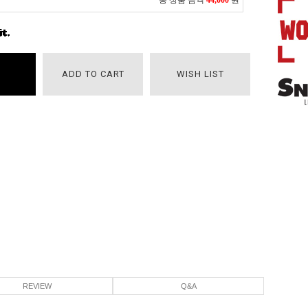
총 상품 금액
44,000
원
ADD TO CART
WISH LIST
REVIEW
Q&A