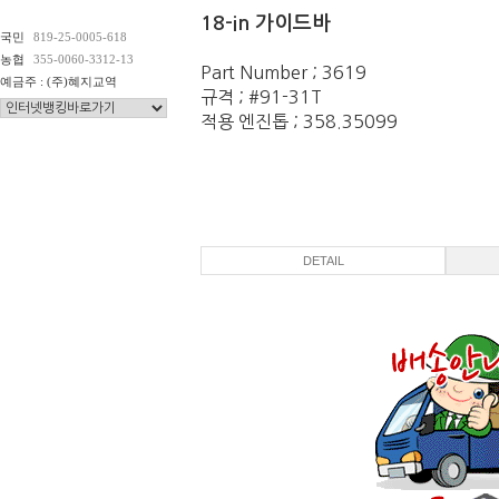
18-in 가이드바
국민
819-25-0005-618
농협
355-0060-3312-13
Part Number ; 3619
예금주 : (주)혜지교역
규격 ; #91-31T
적용 엔진톱 ; 358.35099
DETAIL