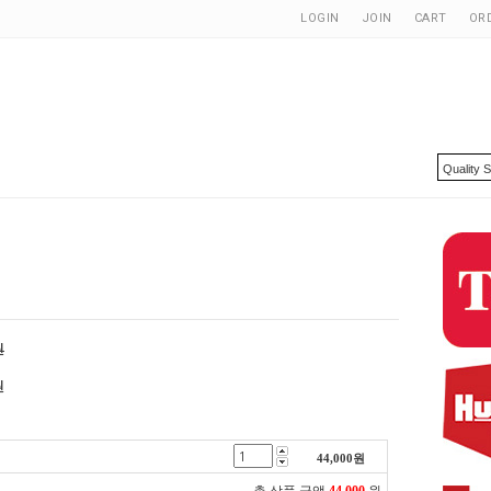
LOGIN
JOIN
CART
OR
원
원
44,000
원