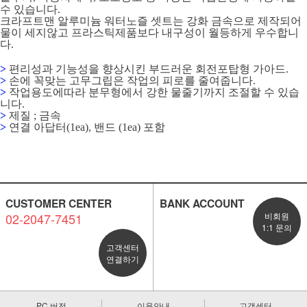
수 있습니다.
크라프트맨 알루미늄 워터노즐 셋트는 강화 금속으로 제작되어
물이 세지않고 프라스틱제품보다 내구성이 월등하게 우수합니
다.
>
편리성과 기능성을 향상시킨 부드러운 회전포탑형 가아드.
>
손에 꼭맞는 고무그립은 작업의 피로를 줄여줍니다.
>
작업용도에따라 분무형에서 강한 물줄기까지 조절할 수 있습
니다.
>
제질 ; 금속
>
연결 아답터(1ea), 밴드 (1ea) 포함
CUSTOMER CENTER
BANK ACCOUNT
02-2047-7451
비회원
1:1 문의
고객센터
연결하기
PC 버전
이용안내
고객센터