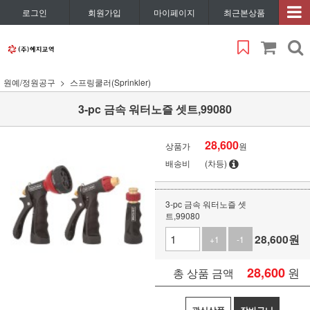
로그인
회원가입
마이페이지
최근본상품
원예/정원공구
스프링쿨러(Sprinkler)
3-pc 금속 워터노즐 셋트,99080
28,600
상품가
원
배송비
(차등)
3-pc 금속 워터노즐 셋
트,99080
28,600
원
+1
-1
28,600
원
총 상품 금액