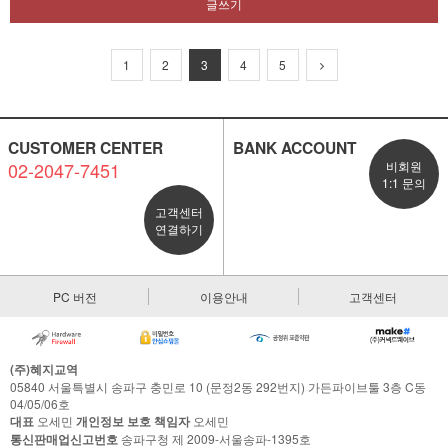
글쓰기
1
2
3
4
5
CUSTOMER CENTER
BANK ACCOUNT
02-2047-7451
비회원
1:1 문의
고객센터
연결하기
PC 버전
이용안내
고객센터
(주)혜지교역
05840 서울특별시 송파구 충민로 10 (문정2동 292번지) 가든파이브툴 3층 C동
04/05/06호
대표
오세민
개인정보 보호 책임자
오세민
통신판매업신고번호
송파구청 제 2009-서울송파-1395호