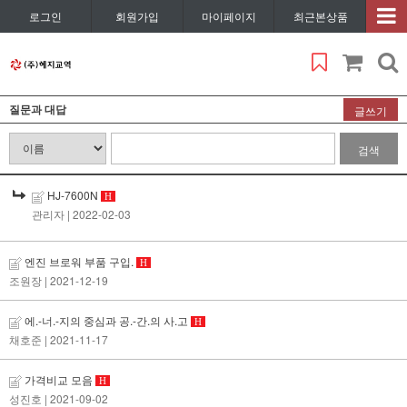
로그인
회원가입
마이페이지
최근본상품
질문과 대답
글쓰기
검색
HJ-7600N
H
관리자
| 2022-02-03
엔진 브로워 부품 구입.
H
조원장
| 2021-12-19
에.-너.-지의 중심과 공.-간.의 사.고
H
채호준
| 2021-11-17
가격비교 모음
H
성진호
| 2021-09-02