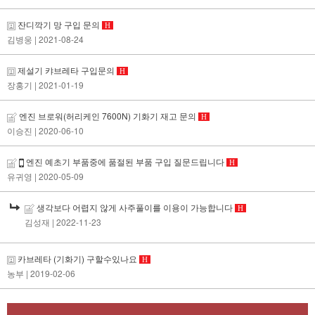
잔디깍기 망 구입 문의
H
김병웅
| 2021-08-24
제설기 캬브레타 구입문의
H
장홍기
| 2021-01-19
엔진 브로워(허리케인 7600N) 기화기 재고 문의
H
이승진
| 2020-06-10
엔진 예초기 부품중에 품절된 부품 구입 질문드립니다
H
유귀영
| 2020-05-09
생각보다 어렵지 않게 사주풀이를 이용이 가능합니다
H
김성재
| 2022-11-23
카브레타 (기화기) 구할수있나요
H
농부
| 2019-02-06