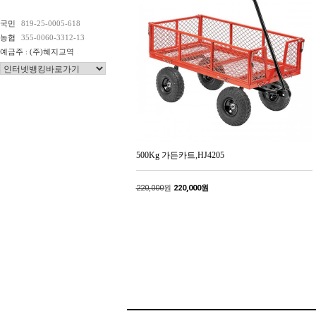
국민
819-25-0005-618
농협
355-0060-3312-13
예금주 : (주)혜지교역
500Kg 가든카트,HJ4205
220,000
원
220,000원