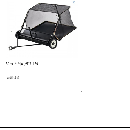
50-in 스위퍼,#HJ1150
[품절상품]
1