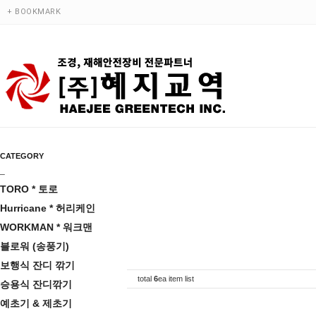
+ BOOKMARK
CATEGORY
_
TORO * 토로
Hurricane * 허리케인
WORKMAN * 워크맨
블로워 (송풍기)
보행식 잔디 깎기
total
6
ea item list
승용식 잔디깎기
예초기 & 제초기