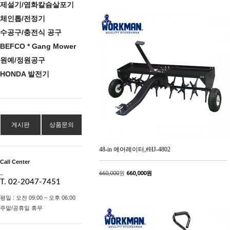
제설기/염화칼슘살포기
체인톱/전정기
수공구/충전식 공구
BEFCO * Gang Mower
원예/정원공구
HONDA 발전기
게시판
상품문의
48-in 에어레이터,#HJ-4802
Call Center
_
660,000
원
660,000원
T. 02-2047-7451
평일 : 오전 09:00 ~ 오후 06:00
주말/공휴일 휴무