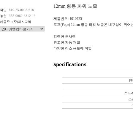
12mm 황동 파워 노즐
국민
819-25-0005-618
농협
355-0060-3312-13
제품번호: 1010725
예금주 : (주)혜지교역
포프(Pope) 12mm 황동 파워 노즐은 내구성이 
강력한 분사력
견고한 황동 재질
다양한 청소 용도에 적합
Specifications
연
스프
스