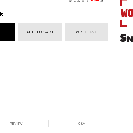
총 상품 금액
14,080
원
ADD TO CART
WISH LIST
REVIEW
Q&A