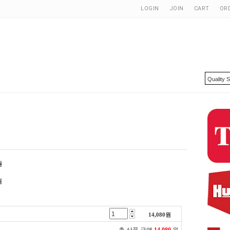
LOGIN
JOIN
CART
OR
원
원
14,080
원