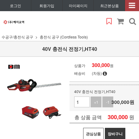
로그인
회원가입
마이페이지
최근본상품
수공구/충전식 공구
충전식 공구 (Cordless Tools)
40V 충전식 전정기,HT40
300,000
상품가
원
배송비
(차등)
40V 충전식 전정기,HT40
300,000
원
+1
-1
300,000
원
총 상품 금액
관심상품
장바구니