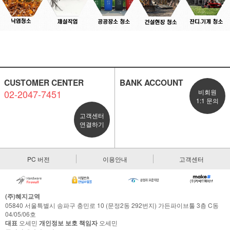
CUSTOMER CENTER
BANK ACCOUNT
02-2047-7451
비회원
1:1 문의
고객센터
연결하기
PC 버전
이용안내
고객센터
(주)혜지교역
05840 서울특별시 송파구 충민로 10 (문정2동 292번지) 가든파이브툴 3층 C동
04/05/06호
대표
오세민
개인정보 보호 책임자
오세민