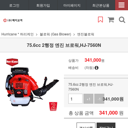
로그인
회원가입
마이페이지
최근본상품
Hurricane * 허리케인
블로워 (Gas Blower)
엔진블로워
75.6cc 2행정 엔진 브로워,HJ-7560N
341,000
상품가
원
배송비
(차등)
75.6cc 2행정 엔진 브로워,HJ-
7560N
341,000
원
+1
-1
341,000
원
총 상품 금액