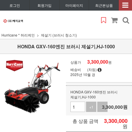
로그인
회원가입
마이페이지
최근본상품
Hurricane * 허리케인
제설기 (브러시 청소기)
HONDA GXV-160엔진 브러시 제설기,HJ-1000
3,300,000
상품가
원
배송비
(차등)
2025년 10월 경
HONDA GXV-160엔진 브러시
제설기,HJ-1000
3,300,000
원
+1
-1
3,300,000
총 상품 금액
원