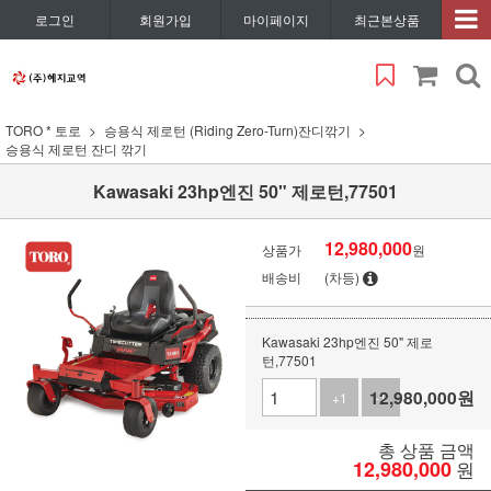
로그인
회원가입
마이페이지
최근본상품
TORO * 토로
승용식 제로턴 (Riding Zero-Turn)잔디깎기
승용식 제로턴 잔디 깎기
Kawasaki 23hp엔진 50" 제로턴,77501
12,980,000
상품가
원
배송비
(차등)
Kawasaki 23hp엔진 50" 제로
턴,77501
12,980,000
원
+1
-1
총 상품 금액
12,980,000
원