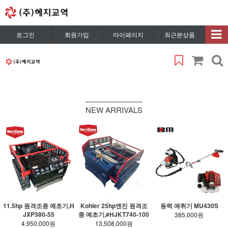
로그인
회원가입
마이페이지
최근본상품
NEW ARRIVALS
11.5hp 원격조종 예초기,H
Kohler 25hp엔진 원격조
동력 예취기 MU430S
JXP380-55
종 예초기,#HJKT740-100
385,000원
4,950,000원
13,508,000원