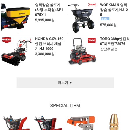
염화칼슘 살포기
WORKMAN 염화
(차량 부착형),SP1
칼슘 살포기,HJ12
075X-1
5
5,995,000원
575,000원
HONDA GXV-160
TORO 38hp엔진 6
엔진 브러시 제설
0"제로턴'72976
기,HJ-1000
상담후결정
3,300,000원
더보기 ▼
SPECIAL ITEM