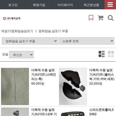
로그인
회원가입
마이페이지
최근본상품
제설기/염화칼슘살포기
염화칼슘 살포기 부품
정렬
다목적 수동 살포
다목적 수동 살포
기,HJ125 (스테인
기,HJ125 (플라스
리스 축)
틱 기어 커버 세트)
66,000원
22,000원
다목적 수동 살포
스피드콘트롤러,5
기,HJ125 (내부 기
2462