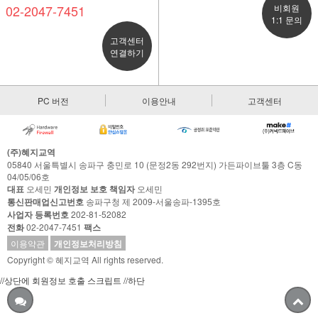
02-2047-7451
비회원
1:1 문의
고객센터
연결하기
PC 버전
이용안내
고객센터
(주)혜지교역
05840 서울특별시 송파구 충민로 10 (문정2동 292번지) 가든파이브툴 3층 C동
04/05/06호
대표
오세민
개인정보 보호 책임자
오세민
통신판매업신고번호
송파구청 제 2009-서울송파-1395호
사업자 등록번호
202-81-52082
전화
02-2047-7451
팩스
이용약관
개인정보처리방침
Copyright © 혜지교역 All rights reserved.
//상단에 회원정보 호출 스크립트
//하단