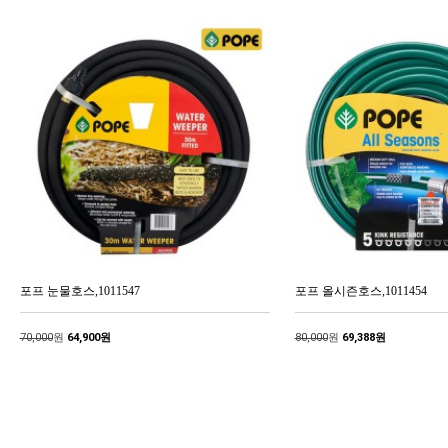
포프 눈물호스,1011547
포프 올시즌호스,1011454
70,000
원
64,900원
80,000
원
69,388원