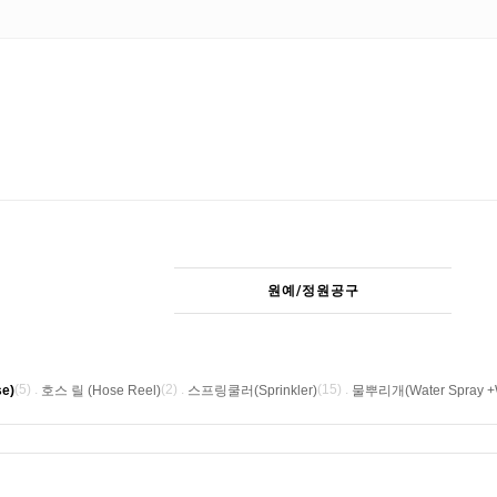
원예/정원공구
(5) .
(2) .
(15) .
e)
호스 릴 (Hose Reel)
스프링쿨러(Sprinkler)
물뿌리개(Water Spray +