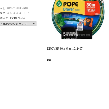
국민
819-25-0005-618
농협
355-0060-3312-13
예금주 : (주)혜지교역
DROVER 30m 호스,1011407
0원