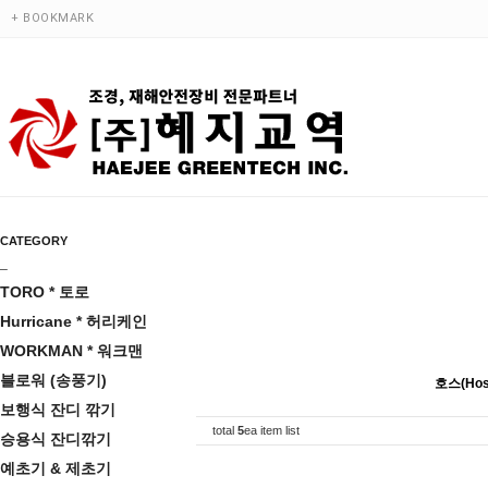
+ BOOKMARK
CATEGORY
_
TORO * 토로
Hurricane * 허리케인
WORKMAN * 워크맨
블로워 (송풍기)
호스(Hos
보행식 잔디 깎기
total
5
ea item list
승용식 잔디깎기
예초기 & 제초기