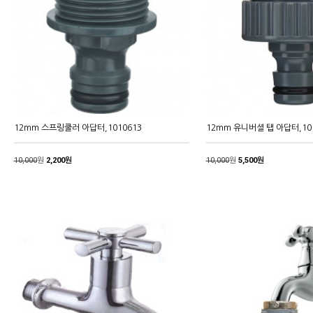
12mm 스프링쿨러 아답터,1010613
12mm 유니버셜 탭 아답터,101
10,000
원
2,200원
10,000
원
5,500원