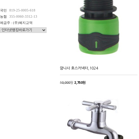
국민
819-25-0005-618
농협
355-0060-3312-13
예금주 : (주)혜지교역
암나사 호스커넥터,1024
10,000
원
2,750원