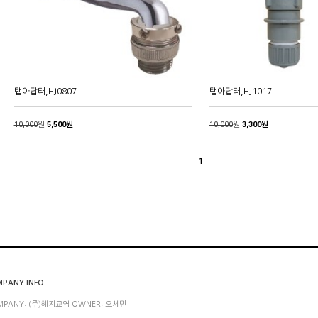
탭아답터,HJ0807
탭아답터,HJ1017
10,000
원
5,500원
10,000
원
3,300원
1
PANY INFO
MPANY: (주)혜지교역 OWNER: 오세민