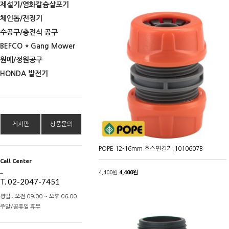
제설기/염화칼슘살포기
체인톱/전정기
수공구/충전식 공구
BEFCO * Gang Mower
원예/정원공구
HONDA 발전기
게시판
상품문의
POPE 12-16mm 호스연결기,1010607B
Call Center
_
4,400
원
4,400원
T. 02-2047-7451
평일 : 오전 09:00 ~ 오후 06:00
주말/공휴일 휴무