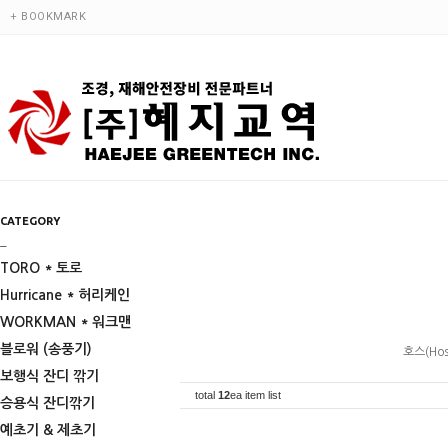
+ BOOKMARK
CATEGORY
_
TORO * 토로
Hurricane * 허리케인
WORKMAN * 워크맨
블로워 (송풍기)
호스(Hos
보행식 잔디 깎기
total
12
ea item list
승용식 잔디깎기
예초기 & 제초기