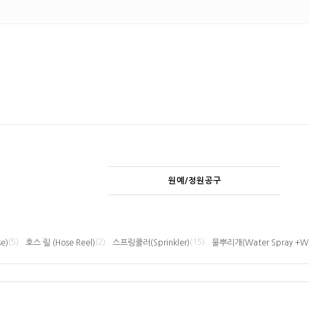
원예/정원공구
(5) .
(2) .
(15) .
e)
호스 릴 (Hose Reel)
스프링쿨러(Sprinkler)
물뿌리개(Water Spray +W