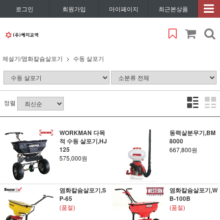
로그인
회원가입
마이페이지
최근본상품
제설기/염화칼슘살포기
수동 살포기
정렬
WORKMAN 다목
동력살분무기,BM
적 수동 살포기,HJ
8000
125
667,800원
575,000원
염화칼슘살포기,S
염화칼슘살포기,W
P-65
B-100B
(품절)
(품절)