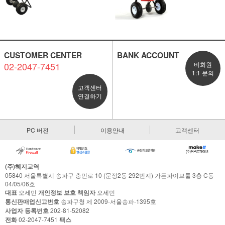
CUSTOMER CENTER
BANK ACCOUNT
02-2047-7451
비회원
1:1 문의
고객센터
연결하기
PC 버전
이용안내
고객센터
(주)혜지교역
05840 서울특별시 송파구 충민로 10 (문정2동 292번지) 가든파이브툴 3층 C동
04/05/06호
대표
오세민
개인정보 보호 책임자
오세민
통신판매업신고번호
송파구청 제 2009-서울송파-1395호
사업자 등록번호
202-81-52082
전화
02-2047-7451
팩스