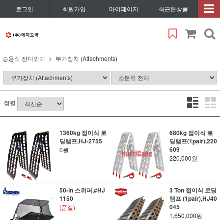
로그인
회원가입
마이페이지
최근본상품
승용식 잔디깎기
부가장치 (Attachments)
정렬
1360kg 접이식 로
680kg 접이식 로
딩램프,HJ-2755
딩램프(1pair),220
609
0원
220,000원
50-in 스위퍼,#HJ
3 Ton 접이식 로딩
1150
램프 (1pair),HJ40
045
(품절)
1,650,000원