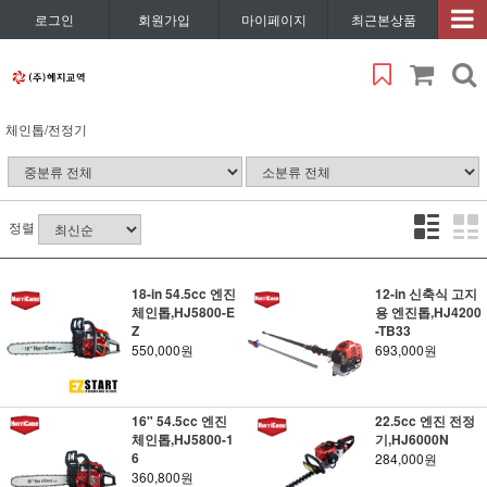
로그인
회원가입
마이페이지
최근본상품
체인톱/전정기
정렬
18-in 54.5cc 엔진
12-in 신축식 고지
체인톱,HJ5800-E
용 엔진톱,HJ4200
Z
-TB33
550,000원
693,000원
16" 54.5cc 엔진
22.5cc 엔진 전정
체인톱,HJ5800-1
기,HJ6000N
6
284,000원
360,800원