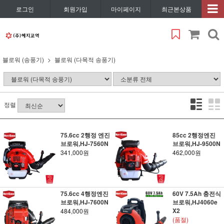
로그인
회원가입
마이페이지
최근본상품
블로워 (송풍기)
블로워 (다목적 송풍기)
정렬
75.6cc 2행정 엔진
85cc 2행정엔진
브로워,HJ-7560N
브로워,HJ-9500N
341,000원
462,000원
75.6cc 4행정엔진
60V 7.5Ah 충전식
브로워,HJ-7600N
브로워,HJ4060e
X2
484,000원
(품절)