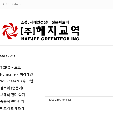
+ BOOKMARK
CATEGORY
_
TORO * 토로
Hurricane * 허리케인
WORKMAN * 워크맨
블로워 (송풍기)
보행식 잔디 깎기
total
23
ea item list
승용식 잔디깎기
예초기 & 제초기