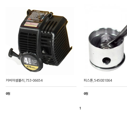
커버어셈블리,753-06654
피스톤,545081864
0원
0원
1