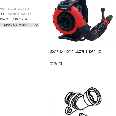
국민
819-25-0005-618
농협
355-0060-3312-13
예금주 : (주)혜지교역
60V 7.5Ah 충전식 브로워,HJ4060e X2
[품절상품]