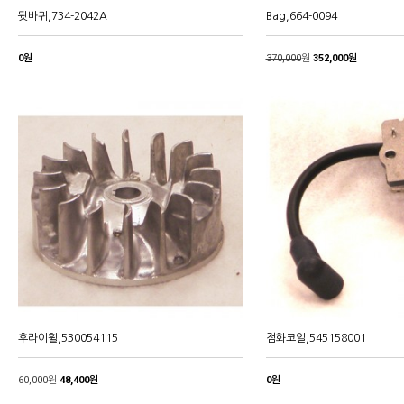
뒷바퀴,734-2042A
Bag,664-0094
0원
370,000
원
352,000원
후라이휠,530054115
점화코일,545158001
60,000
원
48,400원
0원