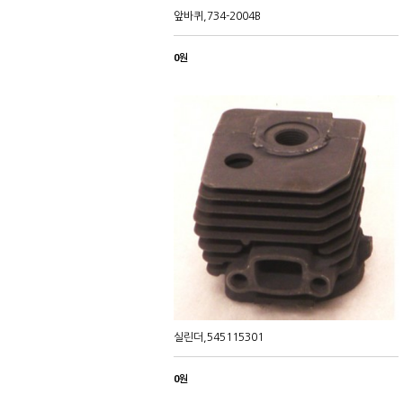
앞바퀴,734-2004B
0원
실린더,545115301
0원