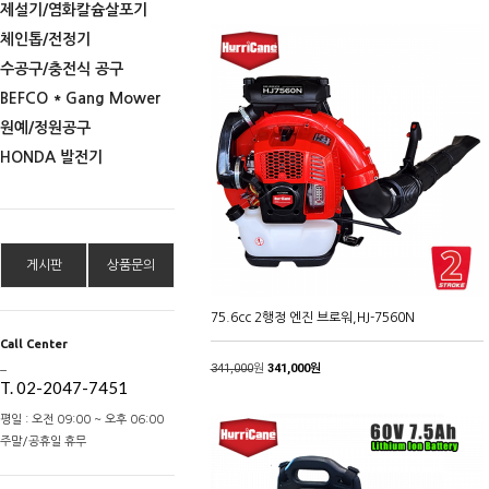
제설기/염화칼슘살포기
체인톱/전정기
수공구/충전식 공구
BEFCO * Gang Mower
원예/정원공구
HONDA 발전기
게시판
상품문의
75.6cc 2행정 엔진 브로워,HJ-7560N
Call Center
_
341,000
원
341,000원
T. 02-2047-7451
평일 : 오전 09:00 ~ 오후 06:00
주말/공휴일 휴무