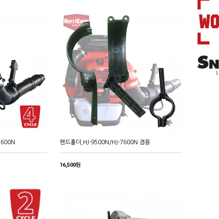
7600N
핸드홀더,HJ-9500N/HJ-7600N 겸용
16,500원