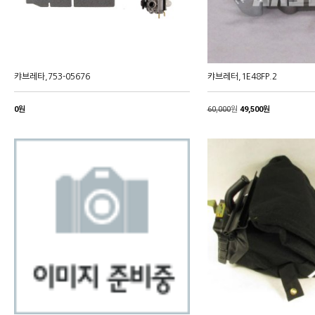
캬브레타,753-05676
캬브레터,1E48FP.2
0원
60,000
원
49,500원