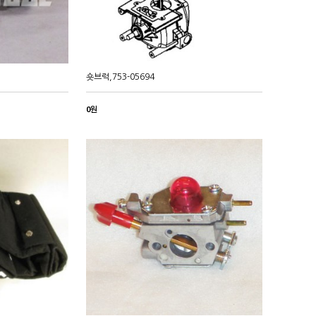
숏브럭,753-05694
0원